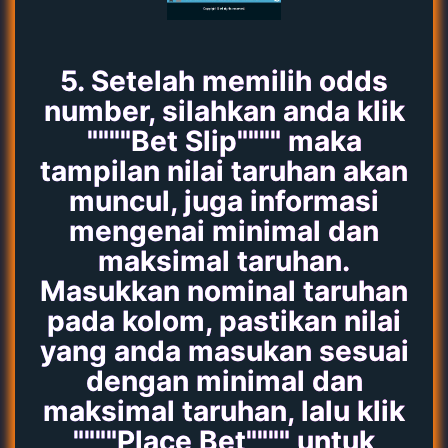
5. Setelah memilih odds
number, silahkan anda klik
""""Bet Slip"""" maka
tampilan nilai taruhan akan
muncul, juga informasi
mengenai minimal dan
maksimal taruhan.
Masukkan nominal taruhan
pada kolom, pastikan nilai
yang anda masukan sesuai
dengan minimal dan
maksimal taruhan, lalu klik
""""Place Bet"""" untuk