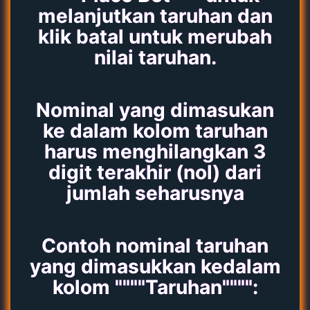
melanjutkan taruhan dan
klik batal untuk merubah
nilai taruhan.
Nominal yang dimasukan
ke dalam kolom taruhan
harus menghilangkan 3
digit terakhir (nol) dari
jumlah seharusnya
Contoh nominal taruhan
yang dimasukkan kedalam
kolom """"Taruhan"""":