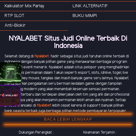
Kalkulator Mix Parlay
LINK ALTERNATIF
RTP SLOT
BUKU MIMPI
Anti-Blokir
NYALABET Situs Judi Online Terbaik Di
Indonesia
Selamat datang di
Nyalabet
.
hadir sebagai situs judi taruhan online terbaik di
Indonesia dengan banyak pilihan game yang menawarkan berbagai program
promo dan event menarik. Nyalabet adalah situs pelopor yang menghadirkan
banyak jenis permainan dalam 1 akun seperti esport, slots, idnlive, togel, live
casino, mickey mouse, tangkas dan masih banyak game seru lainnya. Nyalabet
menghadirkan pengalaman seru bermain kedalam game dengan tampilan
grafik yang modern yang akan menambah keseruan sensasi permainan.
Teknologi terbaru dan terdepan dikerjakan oleh tim yang ahli dan profesional
di bidangnya yang akan menjamin permainan lebih aman dan nyaman. Setiap
proses transaksi di
Nyalabet
lebih cepat karena di support banyak pilihan
bank swasta terbaik juga berbagai pilihan metode pembayaran terpopuler.
BACA LEBIH LENGKAP
Dukungan Perangkat :
Keamanan Terjamin :