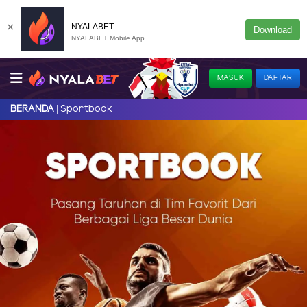
×
NYALABET
Download
NYALABET Mobile App
MASUK
DAFTAR
Sportbook
BERANDA